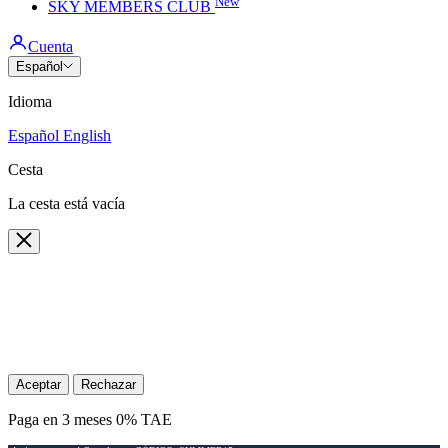
New
SKY MEMBERS CLUB
Cuenta
Español
Idioma
Español
English
Cesta
La cesta está vacía
Cerrar
🍪 Cookie policy
We use cookies and similar technologies to provide the best
experience on our website. Refer to our Privacy Policy for more
information.
Aceptar
Rechazar
Paga en 3 meses 0% TAE