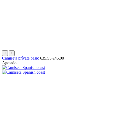
Precio
Precio
Camiseta prívate basic
€35,55
€45,00
de
normal
Agotado
oferta