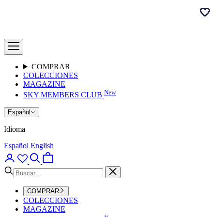
Ir
Bumpers
al
contenido
Brand
Abrir
Clothes
menú
de
navegación
COMPRAR
COLECCIONES
MAGAZINE
New
SKY MEMBERS CLUB
Español
Idioma
Español
English
Abrir
Abrir
Abrir
página
búsqueda
cesta
de
Cerrar
la
cuenta
COMPRAR
COLECCIONES
MAGAZINE