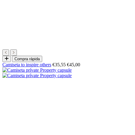
Elige
Compra rápida
opciones
Precio
Precio
Camiseta to inspire others
€35,55
€45,00
de
normal
oferta