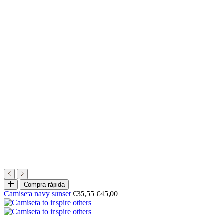
Elige
Compra rápida
opciones
Precio
Precio
Camiseta navy sunset
€35,55
€45,00
de
normal
oferta