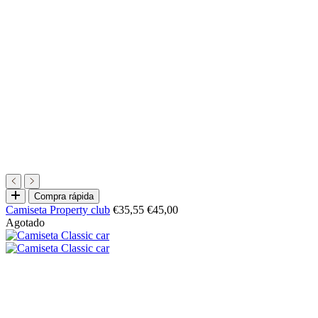
Elige
Compra rápida
opciones
Precio
Precio
Camiseta Property club
€35,55
€45,00
de
normal
Agotado
oferta