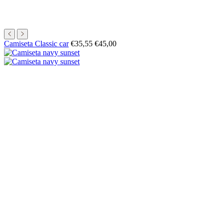
Precio
Precio
Camiseta Classic car
€35,55
€45,00
de
normal
oferta