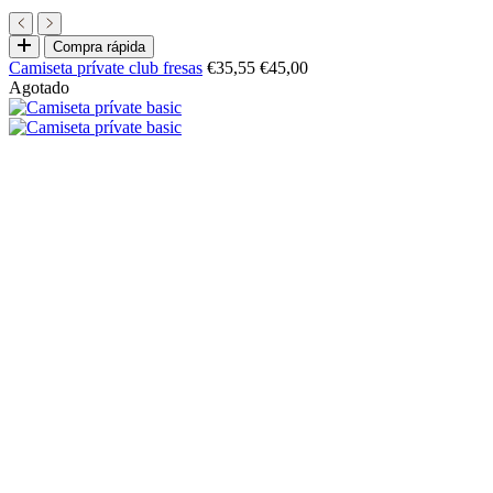
Elige
Compra rápida
opciones
Precio
Precio
Camiseta prívate club fresas
€35,55
€45,00
de
normal
Agotado
oferta