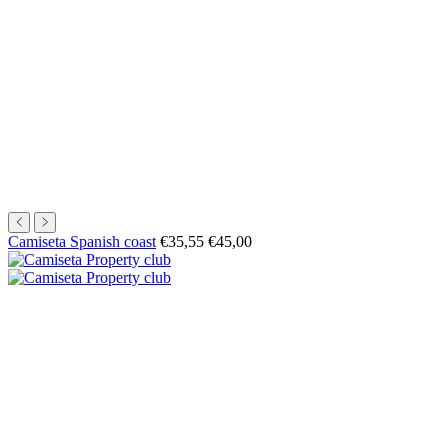
Precio
Precio
Camiseta Spanish coast
€35,55
€45,00
de
normal
oferta